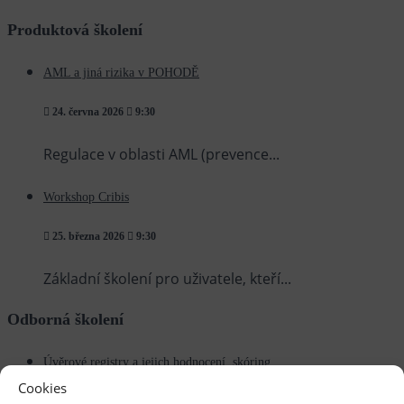
Produktová školení
AML a jiná rizika v POHODĚ
24. června 2026
9:30
Regulace v oblasti AML (prevence...
Workshop Cribis
25. března 2026
9:30
Základní školení pro uživatele, kteří...
Odborná školení
Úvěrové registry a jejich hodnocení, skóring
Cookies