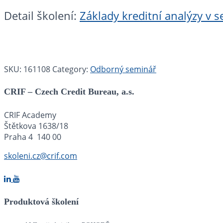
Detail školení:
Základy kreditní analýzy v
SKU:
161108
Category:
Odborný seminář
CRIF – Czech Credit Bureau, a.s.
CRIF Academy
Štětkova 1638/18
Praha 4 140 00
skoleni.cz@crif.com
Produktová školení