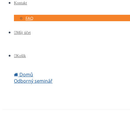
Kontakt
FAQ
Můj účet
Košík
Domů
Odborný seminář
Registrace Základy kreditní analýzy v segmentu SME (8