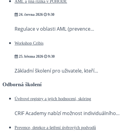
AML a jiná rizika v POHODĚ
24. června 2026
9:30
Regulace v oblasti AML (prevence...
Workshop Cribis
25. března 2026
9:30
Základní školení pro uživatele, kteří...
Odborná školení
Úvěrové registry a jejich hodnocení, skóring
CRIF Academy nabízí možnost individuálního...
Prevence, detekce a šetření úvěrových podvodů