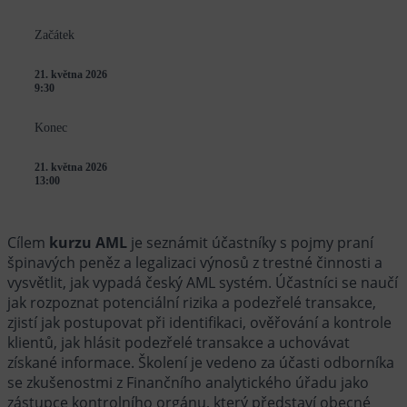
Začátek
21. května 2026
9:30
Konec
21. května 2026
13:00
Cílem
kurzu AML
je seznámit účastníky s pojmy praní
špinavých peněz a legalizaci výnosů z trestné činnosti a
vysvětlit, jak vypadá český AML systém. Účastníci se naučí
jak rozpoznat potenciální rizika a podezřelé transakce,
zjistí jak postupovat při identifikaci, ověřování a kontrole
klientů, jak hlásit podezřelé transakce a uchovávat
získané informace. Školení je vedeno za účasti odborníka
se zkušenostmi z Finančního analytického úřadu jako
zástupce kontrolního orgánu, který představí obecné