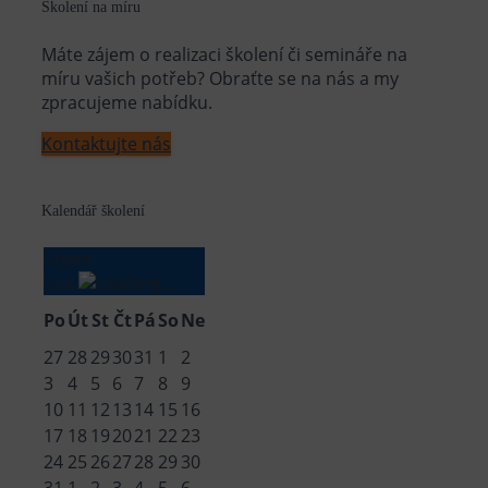
Školení na míru
Máte zájem o realizaci školení či semináře na
míru vašich potřeb? Obraťte se na nás a my
zpracujeme nabídku.
Kontaktujte nás
Kalendář školení
Srpen
2026
Po
Út
St
Čt
Pá
So
Ne
27
28
29
30
31
1
2
3
4
5
6
7
8
9
10
11
12
13
14
15
16
17
18
19
20
21
22
23
24
25
26
27
28
29
30