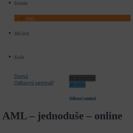
Kontakt
FAQ
Můj účet
Košík
Domů
Již proběhlo
Odborný seminář
30 míst
AML - jednoduše - online
Odborný seminář
AML – jednoduše – online