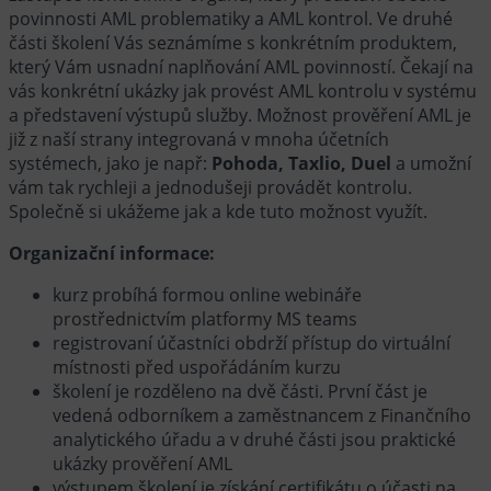
povinnosti AML problematiky a AML kontrol. Ve druhé
části školení Vás seznámíme s konkrétním produktem,
který Vám usnadní naplňování AML povinností. Čekají na
vás konkrétní ukázky jak provést AML kontrolu v systému
a představení výstupů služby. Možnost prověření AML je
již z naší strany integrovaná v mnoha účetních
systémech, jako je např:
Pohoda, Taxlio, Duel
a umožní
vám tak rychleji a jednodušeji provádět kontrolu.
Společně si ukážeme jak a kde tuto možnost využít.
Organizační informace:
kurz probíhá formou online webináře
prostřednictvím platformy MS teams
registrovaní účastníci obdrží přístup do virtuální
místnosti před uspořádáním kurzu
školení je rozděleno na dvě části. První část je
vedená odborníkem a zaměstnancem z Finančního
analytického úřadu a v druhé části jsou praktické
ukázky prověření AML
výstupem školení je získání certifikátu o účasti na