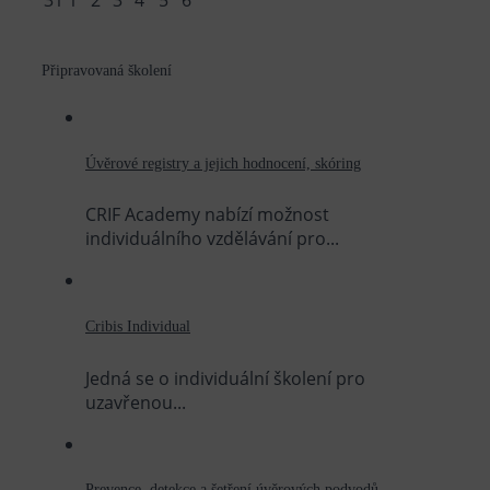
31
1
2
3
4
5
6
Připravovaná školení
Úvěrové registry a jejich hodnocení, skóring
CRIF Academy nabízí možnost
individuálního vzdělávání pro...
Cribis Individual
Jedná se o individuální školení pro
uzavřenou...
Prevence, detekce a šetření úvěrových podvodů