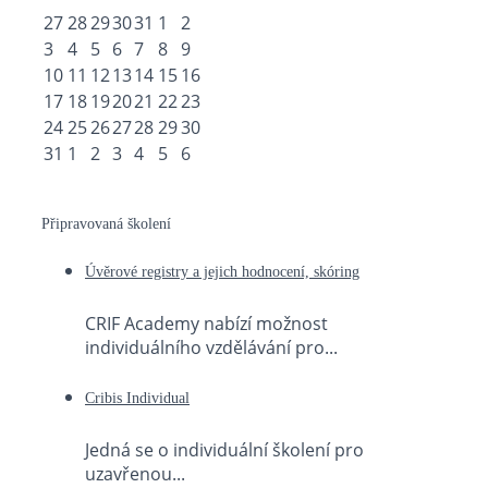
27
28
29
30
31
1
2
3
4
5
6
7
8
9
10
11
12
13
14
15
16
17
18
19
20
21
22
23
24
25
26
27
28
29
30
31
1
2
3
4
5
6
Připravovaná školení
Úvěrové registry a jejich hodnocení, skóring
CRIF Academy nabízí možnost
individuálního vzdělávání pro...
Cribis Individual
Jedná se o individuální školení pro
uzavřenou...