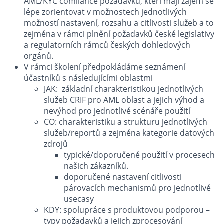
AML/KYC comliance požadavků, kteří mají zájem se
lépe zorientovat v možnostech jednotlivých
možností nastavení, rozsahu a citlivosti služeb a to
zejména v rámci plnění požadavků české legislativy
a regulatorních rámců českých dohledových
orgánů.
V rámci školení předpokládáme seznámení
účastníků s následujícími oblastmi
JAK: základní charakteristikou jednotlivých
služeb CRIF pro AML oblast a jejich výhod a
nevýhod pro jednotlivé scénáře použití
CO: charakteristiku a strukturu jednotlivých
služeb/reportů a zejména kategorie datových
zdrojů
typické/doporučené použití v procesech
našich zákazníků.
doporučené nastavení citlivosti
párovacích mechanismů pro jednotlivé
usecasy
KDY: spolupráce s produktovou podporou –
typy požadavků a jejich zprocesování