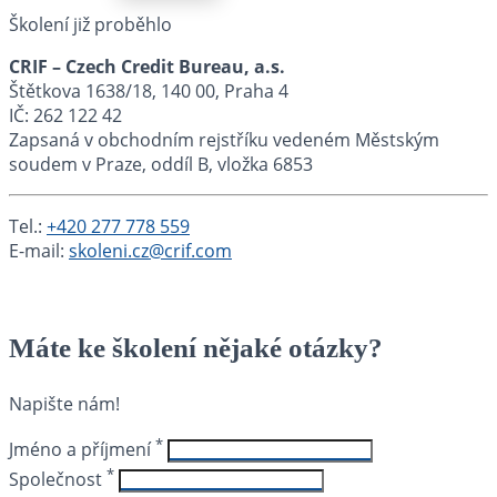
Školení již proběhlo
CRIF – Czech Credit Bureau, a.s.
Štětkova 1638/18, 140 00, Praha 4
IČ: 262 122 42
Zapsaná v obchodním rejstříku vedeném Městským
soudem v Praze, oddíl B, vložka 6853
Tel.:
+420 277 778 559
E-mail:
skoleni.cz@crif.com
Máte ke školení nějaké otázky?
Napište nám!
*
Jméno a příjmení
*
Společnost