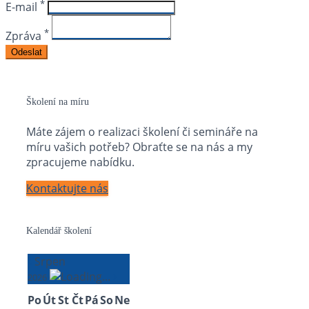
*
E-mail
*
Zpráva
Školení na míru
Máte zájem o realizaci školení či semináře na
míru vašich potřeb? Obraťte se na nás a my
zpracujeme nabídku.
Kontaktujte nás
Kalendář školení
Srpen
2026
Po
Út
St
Čt
Pá
So
Ne