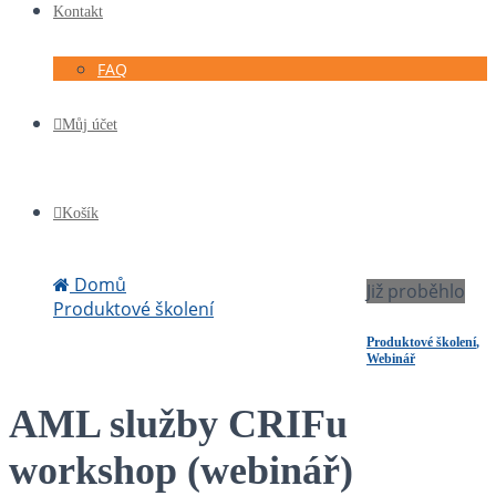
Kontakt
FAQ
Můj účet
Košík
Domů
Již proběhlo
Produktové školení
AML služby CRIFu workshop (webinář)
Produktové školení
,
Webinář
AML služby CRIFu
workshop (webinář)