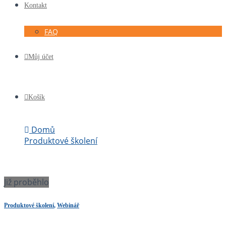
Kontakt
FAQ
Můj účet
Košík
Domů
Produktové školení
Seznámení s Global Reporting Initiative, základem
CRIF ESG platformy - workshop (webinář)
Již proběhlo
Produktové školení
,
Webinář