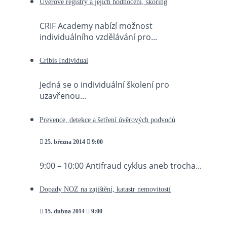
Úvěrové registry a jejich hodnocení, skóring
CRIF Academy nabízí možnost
individuálního vzdělávání pro...
Cribis Individual
Jedná se o individuální školení pro
uzavřenou...
Prevence, detekce a šetření úvěrových podvodů
25. března 2014
9:00
9:00 – 10:00 Antifraud cyklus aneb trocha...
Dopady NOZ na zajištění, katastr nemovitostí
15. dubna 2014
9:00