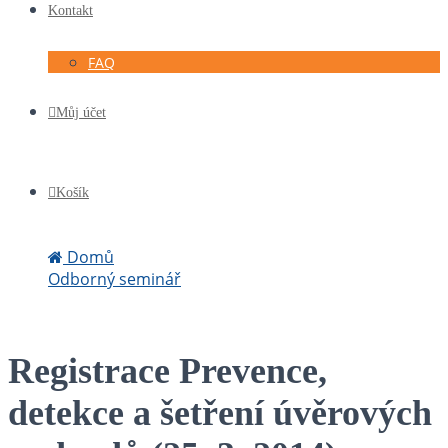
Kontakt
FAQ
Můj účet
Košík
Domů
Odborný seminář
Registrace Prevence, detekce a šetření úvěrových
podvodů (25. 3. 2014)
Registrace Prevence,
detekce a šetření úvěrových